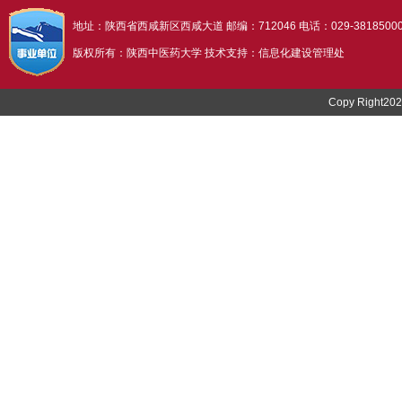
地址：陕西省西咸新区西咸大道 邮编：712046 电话：029-38185000 
版权所有：陕西中医药大学 技术支持：信息化建设管理处
Copy Right