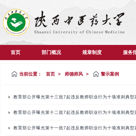
首页
部门概况
规章制度
服务
当前位置：
首页
>
师德师风
>
警示案例
教育部公开曝光第十三批7起违反教师职业行为十项准则典型
教育部公开曝光第十二批7起违反教师职业行为十项准则典型
教育部公开曝光第十一批7起违反教师职业行为十项准则典型